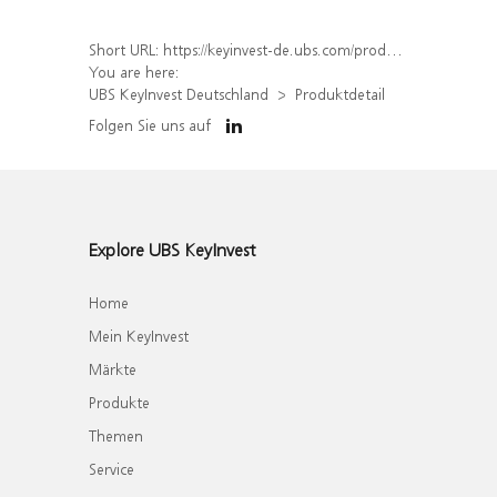
Short URL:
https://keyinvest-de.ubs.com/produkt/detail/index/isin/DE000WA8H258
You are here:
UBS KeyInvest Deutschland
Produktdetail
Folgen Sie uns auf
Explore UBS KeyInvest
Home
Mein KeyInvest
Märkte
Produkte
Themen
Service