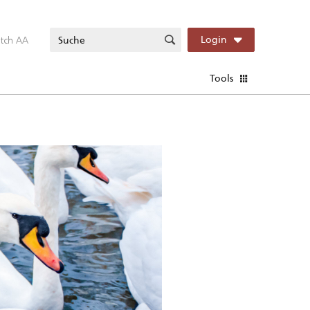
itch AA
Login
Tools