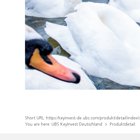
Short URL:
https://keyinvest-de.ubs.com/produkt/detail/inde
You are here:
UBS KeyInvest Deutschland
Produktdetail