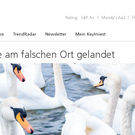
Rating:
S&P A+
|
Moody’s Aa2
|
F
ice
TrendRadar
Newsletter
Mein KeyInvest
e am falschen Ort gelandet