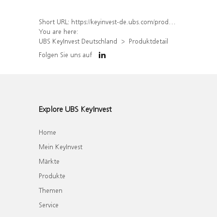
Short URL:
https://keyinvest-de.ubs.com/produkt/detail/index/isin/DE000WA8H0Q9
You are here:
UBS KeyInvest Deutschland
Produktdetail
Folgen Sie uns auf
Explore UBS KeyInvest
Home
Mein KeyInvest
Märkte
Produkte
Themen
Service