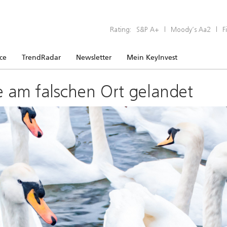
Rating:
S&P A+
|
Moody’s Aa2
|
F
ice
TrendRadar
Newsletter
Mein KeyInvest
e am falschen Ort gelandet