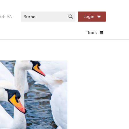
itch AA
Login
Tools