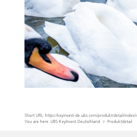
Short URL:
https://keyinvest-de.ubs.com/produkt/detail/inde
You are here:
UBS KeyInvest Deutschland
Produktdetail