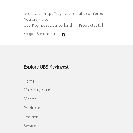
Short URL:
https://keyinvest-de.ubs.com/produkt/detail/index/isin/DE000WA8H0E5
You are here:
UBS KeyInvest Deutschland
Produktdetail
Folgen Sie uns auf
Explore UBS KeyInvest
Home
Mein KeyInvest
Märkte
Produkte
Themen
Service