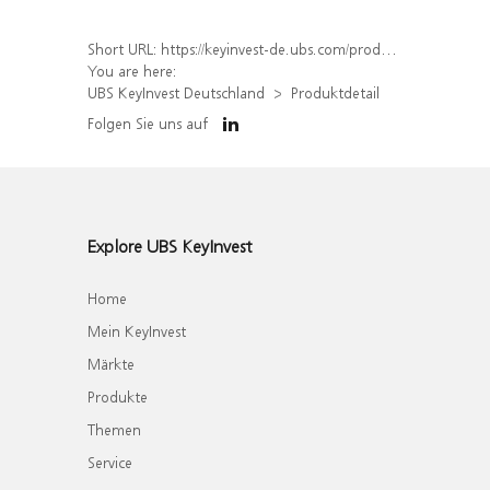
Short URL:
https://keyinvest-de.ubs.com/produkt/detail/index/isin/DE000WA8GVQ3
You are here:
UBS KeyInvest Deutschland
Produktdetail
Folgen Sie uns auf
Explore UBS KeyInvest
Home
Mein KeyInvest
Märkte
Produkte
Themen
Service