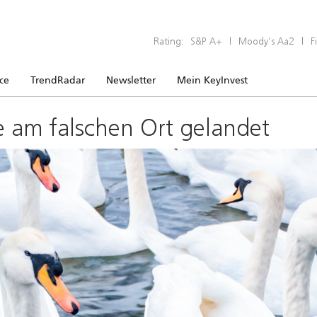
Rating:
S&P A+
|
Moody’s Aa2
|
F
ice
TrendRadar
Newsletter
Mein KeyInvest
e am falschen Ort gelandet