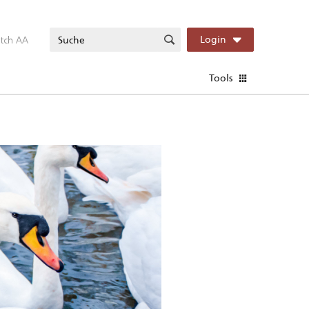
itch AA
Login
Tools