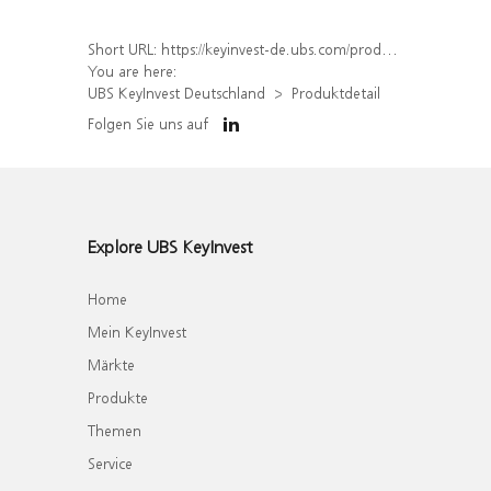
Short URL:
https://keyinvest-de.ubs.com/produkt/detail/index/isin/DE000WA8GU09
You are here:
UBS KeyInvest Deutschland
Produktdetail
Folgen Sie uns auf
Explore UBS KeyInvest
Home
Mein KeyInvest
Märkte
Produkte
Themen
Service