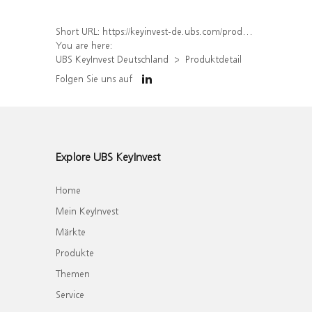
Short URL:
https://keyinvest-de.ubs.com/produkt/detail/index/isin/DE000WA8GTH6
You are here:
UBS KeyInvest Deutschland
Produktdetail
Folgen Sie uns auf
Explore UBS KeyInvest
Home
Mein KeyInvest
Märkte
Produkte
Themen
Service