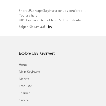
Short URL:
https://keyinvest-de.ubs.com/produkt/detail/index/isin/DE000WA8GRL2
You are here:
UBS KeyInvest Deutschland
Produktdetail
Folgen Sie uns auf
Explore UBS KeyInvest
Home
Mein KeyInvest
Märkte
Produkte
Themen
Service