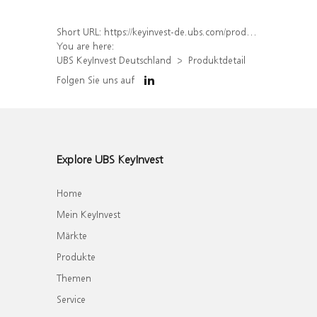
Short URL:
https://keyinvest-de.ubs.com/produkt/detail/index/isin/DE000WA8GQ62
You are here:
UBS KeyInvest Deutschland
Produktdetail
Folgen Sie uns auf
Explore UBS KeyInvest
Home
Mein KeyInvest
Märkte
Produkte
Themen
Service