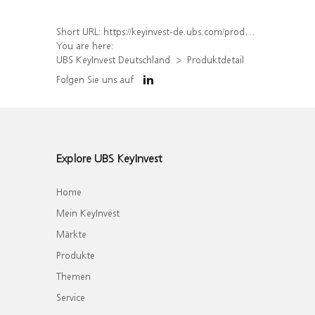
Short URL:
https://keyinvest-de.ubs.com/produkt/detail/index/isin/DE000WA8GPB7
You are here:
UBS KeyInvest Deutschland
Produktdetail
Folgen Sie uns auf
Explore UBS KeyInvest
Home
Mein KeyInvest
Märkte
Produkte
Themen
Service