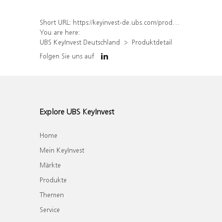
Short URL:
https://keyinvest-de.ubs.com/produkt/detail/index/isin/DE000WA8GMB4
You are here:
UBS KeyInvest Deutschland
Produktdetail
Folgen Sie uns auf
Explore UBS KeyInvest
Home
Mein KeyInvest
Märkte
Produkte
Themen
Service