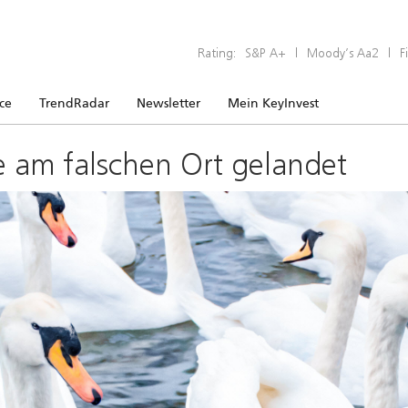
Rating:
S&P A+
|
Moody’s Aa2
|
F
ice
TrendRadar
Newsletter
Mein KeyInvest
e am falschen Ort gelandet