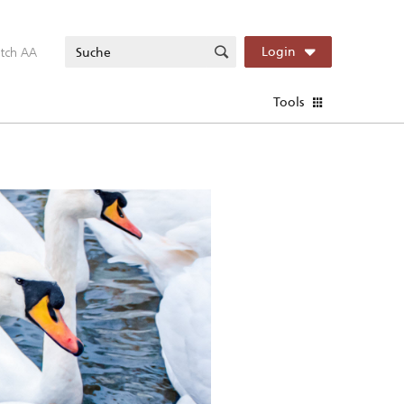
itch AA
Login
Tools