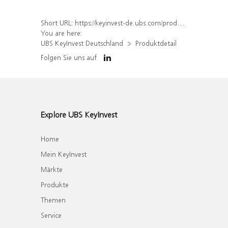
Short URL:
https://keyinvest-de.ubs.com/produkt/detail/index/isin/DE000WA8GCZ4
You are here:
UBS KeyInvest Deutschland
Produktdetail
Folgen Sie uns auf
Explore UBS KeyInvest
Home
Mein KeyInvest
Märkte
Produkte
Themen
Service