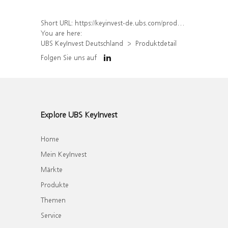
Short URL:
https://keyinvest-de.ubs.com/produkt/detail/index/isin/DE000WA8GCY7
You are here:
UBS KeyInvest Deutschland
Produktdetail
Folgen Sie uns auf
Explore UBS KeyInvest
Home
Mein KeyInvest
Märkte
Produkte
Themen
Service