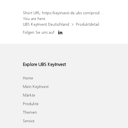
Short URL:
https://keyinvest-de.ubs.com/produkt/detail/index/isin/DE000WA8GCW1
You are here:
UBS KeyInvest Deutschland
Produktdetail
Folgen Sie uns auf
Explore UBS KeyInvest
Home
Mein KeyInvest
Märkte
Produkte
Themen
Service