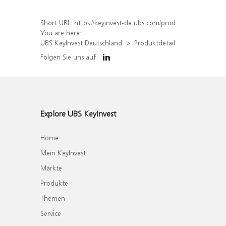
Short URL:
https://keyinvest-de.ubs.com/produkt/detail/index/isin/DE000WA8GBQ5
You are here:
UBS KeyInvest Deutschland
Produktdetail
Folgen Sie uns auf
Explore UBS KeyInvest
Home
Mein KeyInvest
Märkte
Produkte
Themen
Service