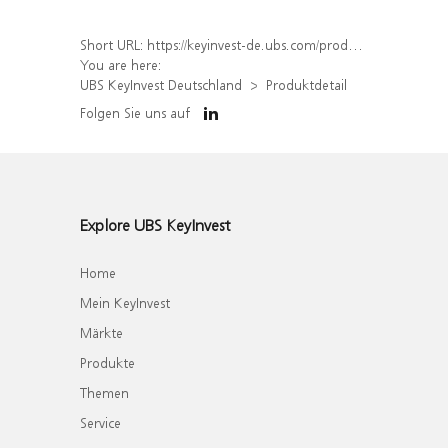
Short URL:
https://keyinvest-de.ubs.com/produkt/detail/index/isin/DE000WA8GAN4
You are here:
UBS KeyInvest Deutschland
Produktdetail
Folgen Sie uns auf
Explore UBS KeyInvest
Home
Mein KeyInvest
Märkte
Produkte
Themen
Service