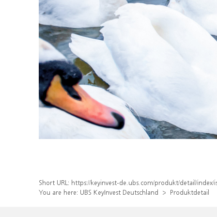
Short URL:
https://keyinvest-de.ubs.com/produkt/detail/inde
You are here:
UBS KeyInvest Deutschland
Produktdetail