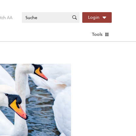
itch AA
Login
Tools