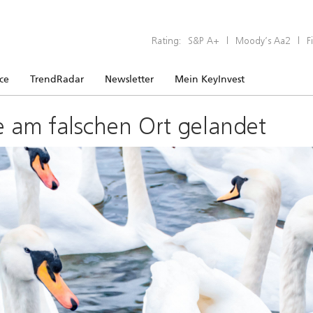
Rating:
S&P A+
|
Moody’s Aa2
|
F
ice
TrendRadar
Newsletter
Mein KeyInvest
e am falschen Ort gelandet