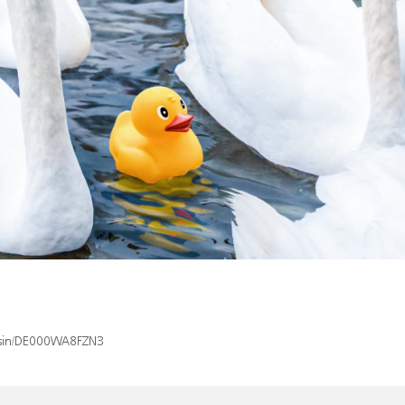
x/isin/DE000WA8FZN3