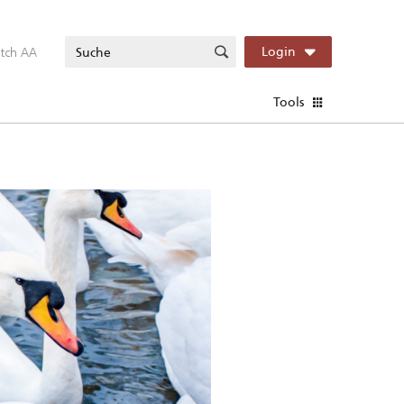
itch AA
Login
Tools