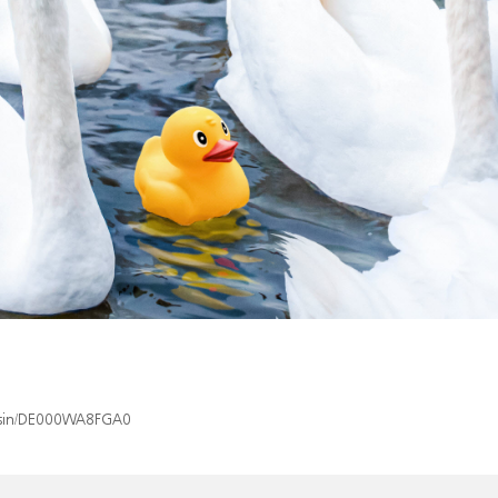
x/isin/DE000WA8FGA0