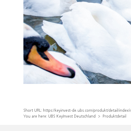
Short URL:
https://keyinvest-de.ubs.com/produkt/detail/inde
You are here:
UBS KeyInvest Deutschland
Produktdetail