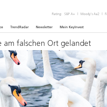
Rating:
S&P A+
|
Moody’s Aa2
|
F
ice
TrendRadar
Newsletter
Mein KeyInvest
e am falschen Ort gelandet