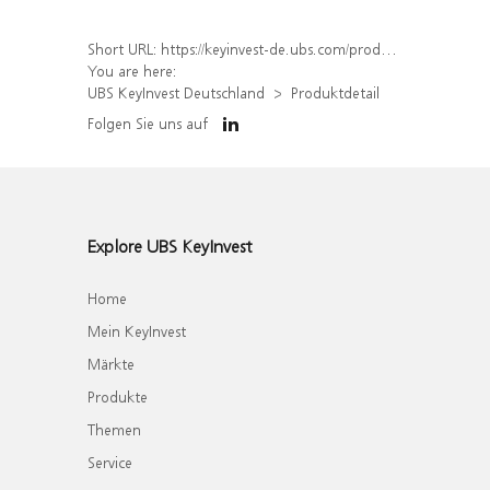
Short URL:
https://keyinvest-de.ubs.com/produkt/detail/index/isin/DE000WA8FD01
You are here:
UBS KeyInvest Deutschland
Produktdetail
Folgen Sie uns auf
Explore UBS KeyInvest
Home
Mein KeyInvest
Märkte
Produkte
Themen
Service