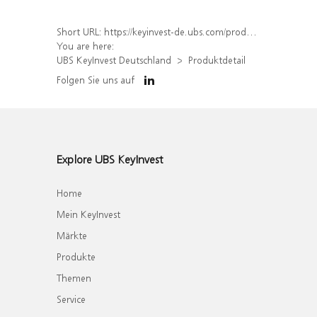
Short URL:
https://keyinvest-de.ubs.com/produkt/detail/index/isin/DE000WA8F7E2
You are here:
UBS KeyInvest Deutschland
Produktdetail
Folgen Sie uns auf
Explore UBS KeyInvest
Home
Mein KeyInvest
Märkte
Produkte
Themen
Service