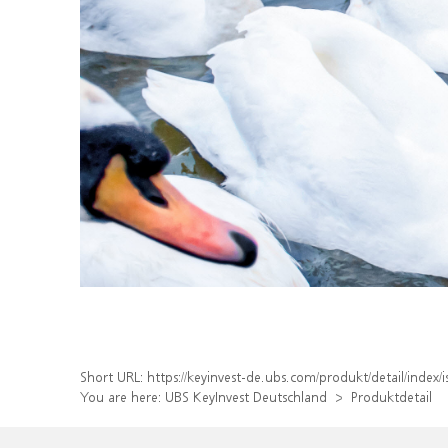
Short URL:
https://keyinvest-de.ubs.com/produkt/detail/inde
You are here:
UBS KeyInvest Deutschland
Produktdetail