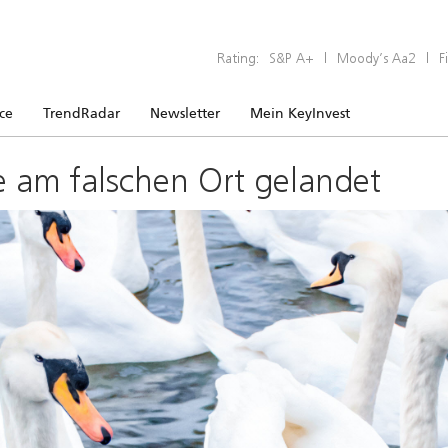
Rating:
S&P A+
|
Moody’s Aa2
|
F
ice
TrendRadar
Newsletter
Mein KeyInvest
e am falschen Ort gelandet