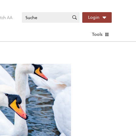
itch AA
Login
Tools