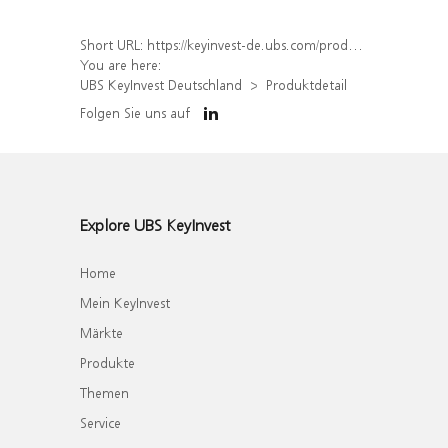
Short URL:
https://keyinvest-de.ubs.com/produkt/detail/index/isin/DE000WA8F4Z4
You are here:
UBS KeyInvest Deutschland
Produktdetail
Folgen Sie uns auf
Explore UBS KeyInvest
Home
Mein KeyInvest
Märkte
Produkte
Themen
Service