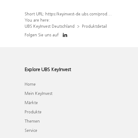
Short URL:
https://keyinvest-de.ubs.com/produkt/detail/index/isin/DE000WA8F3Z6
You are here:
UBS KeyInvest Deutschland
Produktdetail
Folgen Sie uns auf
Explore UBS KeyInvest
Home
Mein KeyInvest
Märkte
Produkte
Themen
Service