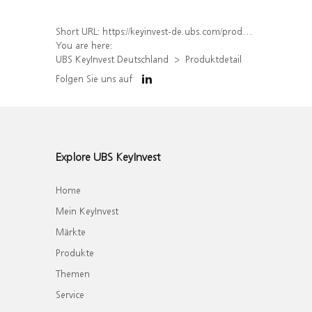
Short URL:
https://keyinvest-de.ubs.com/produkt/detail/index/isin/DE000WA8F3N2
You are here:
UBS KeyInvest Deutschland
Produktdetail
Folgen Sie uns auf
Explore UBS KeyInvest
Home
Mein KeyInvest
Märkte
Produkte
Themen
Service