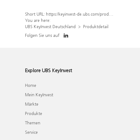
Short URL:
https://keyinvest-de.ubs.com/produkt/detail/index/isin/DE000WA8F3F8
You are here:
UBS KeyInvest Deutschland
Produktdetail
Folgen Sie uns auf
Explore UBS KeyInvest
Home
Mein KeyInvest
Märkte
Produkte
Themen
Service