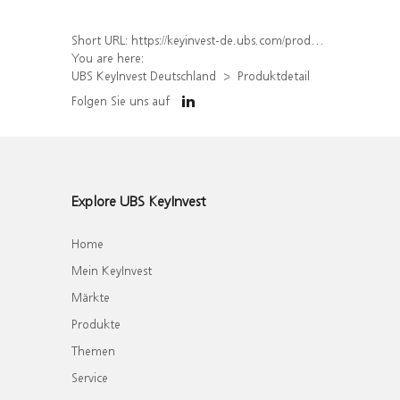
Short URL:
https://keyinvest-de.ubs.com/produkt/detail/index/isin/DE000WA8F0T5
You are here:
UBS KeyInvest Deutschland
Produktdetail
Folgen Sie uns auf
Explore UBS KeyInvest
Home
Mein KeyInvest
Märkte
Produkte
Themen
Service