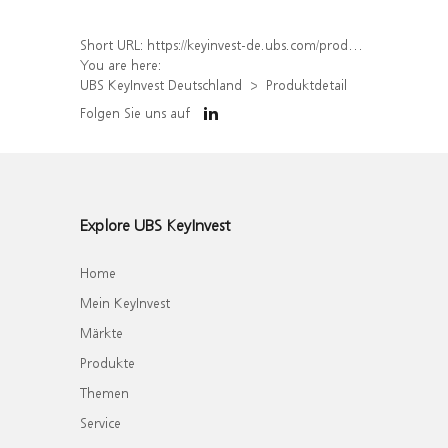
Short URL:
https://keyinvest-de.ubs.com/produkt/detail/index/isin/DE000WA8F0J6
You are here:
UBS KeyInvest Deutschland
Produktdetail
Folgen Sie uns auf
Explore UBS KeyInvest
Home
Mein KeyInvest
Märkte
Produkte
Themen
Service