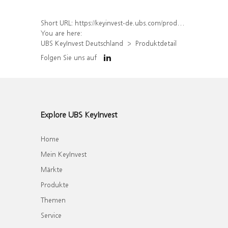
Short URL:
https://keyinvest-de.ubs.com/produkt/detail/index/isin/DE000WA8F0H0
You are here:
UBS KeyInvest Deutschland
Produktdetail
Folgen Sie uns auf
Explore UBS KeyInvest
Home
Mein KeyInvest
Märkte
Produkte
Themen
Service