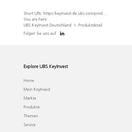
Short URL:
https://keyinvest-de.ubs.com/produkt/detail/index/isin/DE000WA8F0F4
You are here:
UBS KeyInvest Deutschland
Produktdetail
Folgen Sie uns auf
Explore UBS KeyInvest
Home
Mein KeyInvest
Märkte
Produkte
Themen
Service