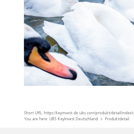
Short URL:
https://keyinvest-de.ubs.com/produkt/detail/inde
You are here:
UBS KeyInvest Deutschland
Produktdetail