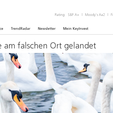
Rating:
S&P A+
|
Moody’s Aa2
|
F
ice
TrendRadar
Newsletter
Mein KeyInvest
e am falschen Ort gelandet