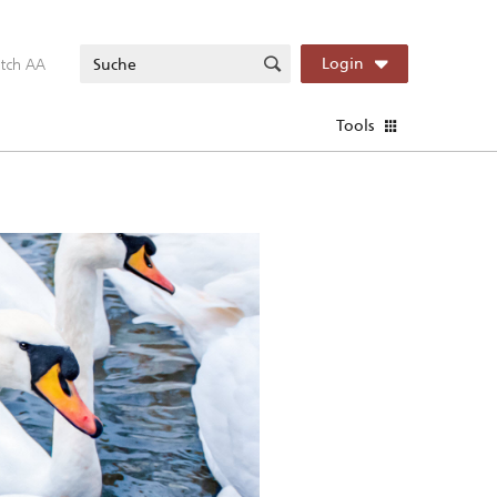
itch AA
Login
Tools