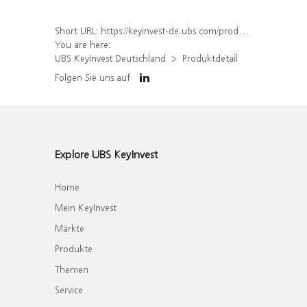
Short URL:
https://keyinvest-de.ubs.com/produkt/detail/index/isin/DE000WA8EVG9
You are here:
UBS KeyInvest Deutschland
Produktdetail
Folgen Sie uns auf
Explore UBS KeyInvest
Home
Mein KeyInvest
Märkte
Produkte
Themen
Service