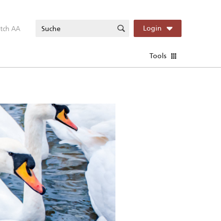
itch AA
Login
Tools