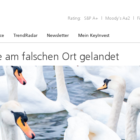
Rating:
S&P A+
|
Moody’s Aa2
|
F
ice
TrendRadar
Newsletter
Mein KeyInvest
e am falschen Ort gelandet