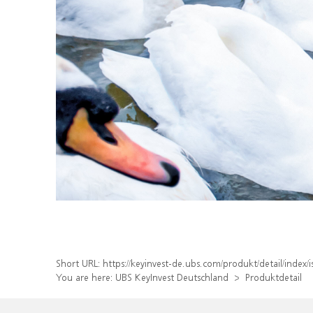
Short URL:
https://keyinvest-de.ubs.com/produkt/detail/inde
You are here:
UBS KeyInvest Deutschland
Produktdetail