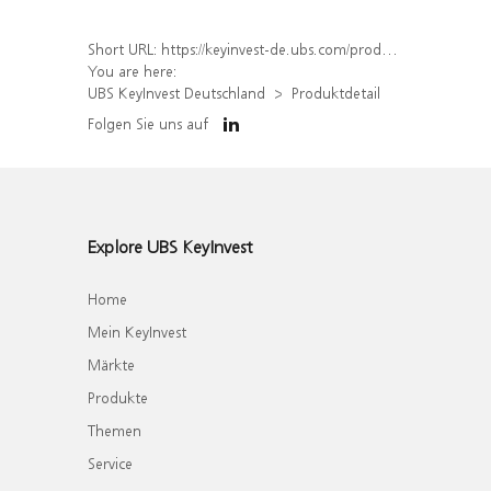
Short URL:
https://keyinvest-de.ubs.com/produkt/detail/index/isin/DE000WA8ES88
You are here:
UBS KeyInvest Deutschland
Produktdetail
Folgen Sie uns auf
Explore UBS KeyInvest
Home
Mein KeyInvest
Märkte
Produkte
Themen
Service