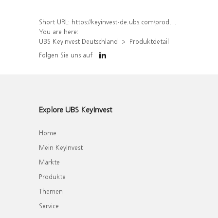
Short URL:
https://keyinvest-de.ubs.com/produkt/detail/index/isin/DE000WA8ERZ7
You are here:
UBS KeyInvest Deutschland
Produktdetail
Folgen Sie uns auf
Explore UBS KeyInvest
Home
Mein KeyInvest
Märkte
Produkte
Themen
Service