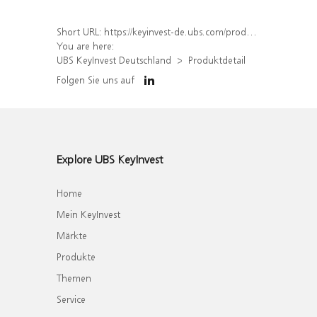
Short URL:
https://keyinvest-de.ubs.com/produkt/detail/index/isin/DE000WA8EPW8
You are here:
UBS KeyInvest Deutschland
Produktdetail
Folgen Sie uns auf
Explore UBS KeyInvest
Home
Mein KeyInvest
Märkte
Produkte
Themen
Service