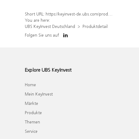
Short URL:
https://keyinvest-de.ubs.com/produkt/detail/index/isin/DE000WA8ENQ5
You are here:
UBS KeyInvest Deutschland
Produktdetail
Folgen Sie uns auf
Explore UBS KeyInvest
Home
Mein KeyInvest
Märkte
Produkte
Themen
Service