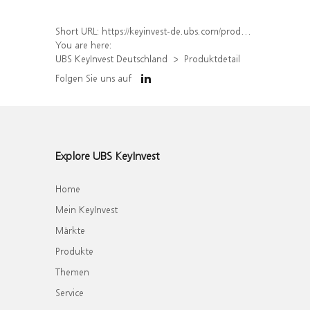
Short URL:
https://keyinvest-de.ubs.com/produkt/detail/index/isin/DE000WA8EJN0
You are here:
UBS KeyInvest Deutschland
Produktdetail
Folgen Sie uns auf
Explore UBS KeyInvest
Home
Mein KeyInvest
Märkte
Produkte
Themen
Service