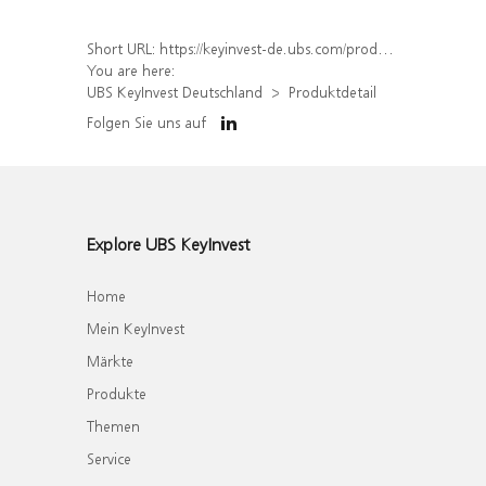
Short URL:
https://keyinvest-de.ubs.com/produkt/detail/index/isin/DE000WA8EJK6
You are here:
UBS KeyInvest Deutschland
Produktdetail
Folgen Sie uns auf
Explore UBS KeyInvest
Home
Mein KeyInvest
Märkte
Produkte
Themen
Service