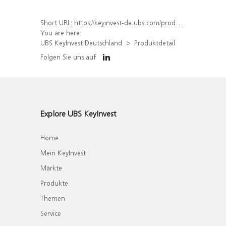
Short URL:
https://keyinvest-de.ubs.com/produkt/detail/index/isin/DE000WA8EHQ7
You are here:
UBS KeyInvest Deutschland
Produktdetail
Folgen Sie uns auf
Explore UBS KeyInvest
Home
Mein KeyInvest
Märkte
Produkte
Themen
Service