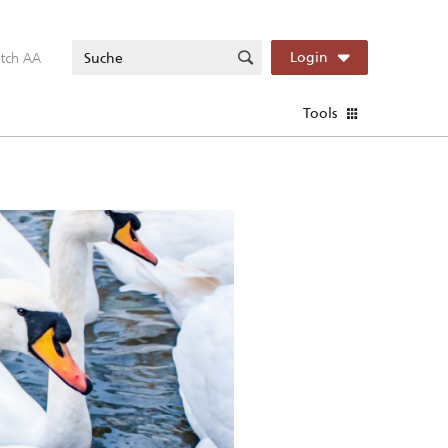
itch AA
Login
Tools