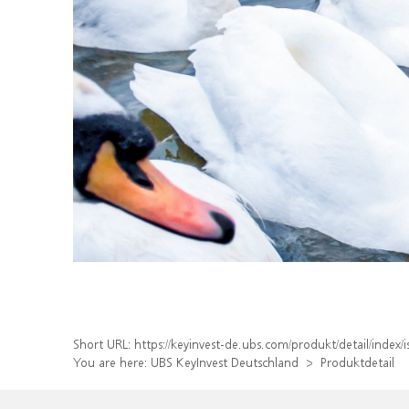
Short URL:
https://keyinvest-de.ubs.com/produkt/detail/inde
You are here:
UBS KeyInvest Deutschland
Produktdetail