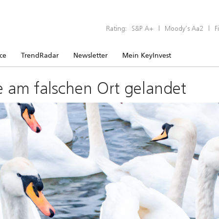
Rating:
S&P A+
|
Moody’s Aa2
|
F
ice
TrendRadar
Newsletter
Mein KeyInvest
e am falschen Ort gelandet