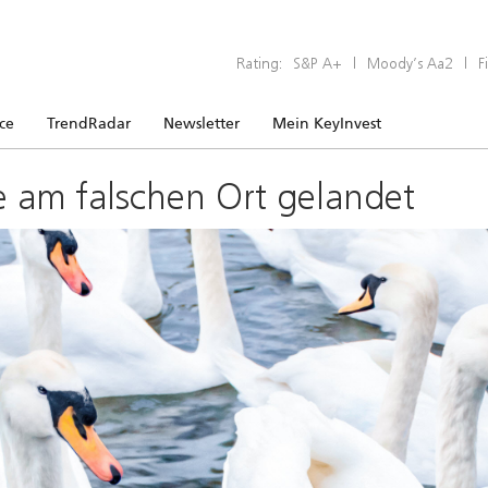
Rating:
S&P A+
|
Moody’s Aa2
|
F
ice
TrendRadar
Newsletter
Mein KeyInvest
e am falschen Ort gelandet