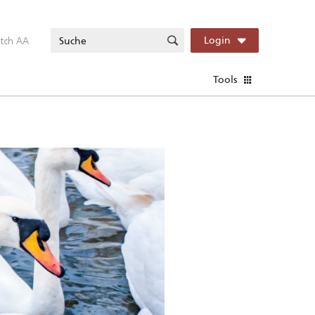
itch AA
Login
Tools