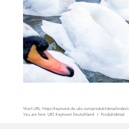
Short URL:
https://keyinvest-de.ubs.com/produkt/detail/inde
You are here:
UBS KeyInvest Deutschland
Produktdetail