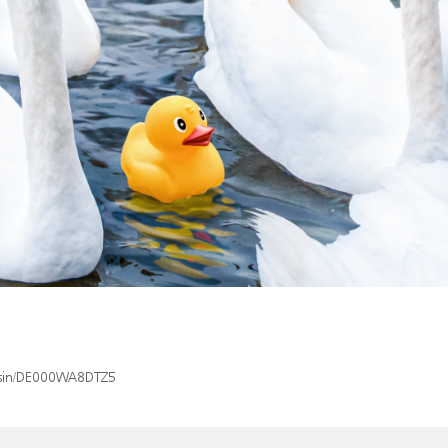
x/isin/DE000WA8DTZ5