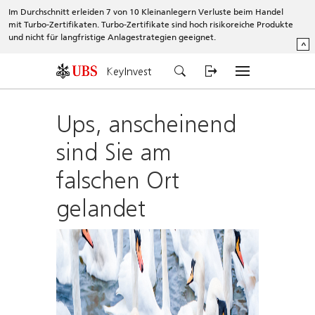
Im Durchschnitt erleiden 7 von 10 Kleinanlegern Verluste beim Handel
mit Turbo-Zertifikaten. Turbo-Zertifikate sind hoch risikoreiche Produkte
und nicht für langfristige Anlagestrategien geeignet.
^
KeyInvest
Ups, anscheinend
sind Sie am
falschen Ort
gelandet