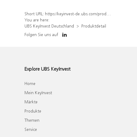
Short URL:
https://keyinvest-de.ubs.com/produkt/detail/index/isin/DE000WA8CRY4
You are here:
UBS KeyInvest Deutschland
Produktdetail
Folgen Sie uns auf
Explore UBS KeyInvest
Home
Mein KeyInvest
Märkte
Produkte
Themen
Service