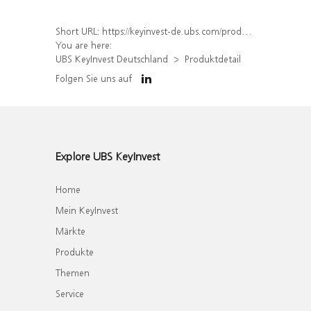
Short URL:
https://keyinvest-de.ubs.com/produkt/detail/index/isin/DE000WA8CPZ5
You are here:
UBS KeyInvest Deutschland
Produktdetail
Folgen Sie uns auf
Explore UBS KeyInvest
Home
Mein KeyInvest
Märkte
Produkte
Themen
Service