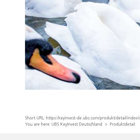
Short URL:
https://keyinvest-de.ubs.com/produkt/detail/inde
You are here:
UBS KeyInvest Deutschland
Produktdetail