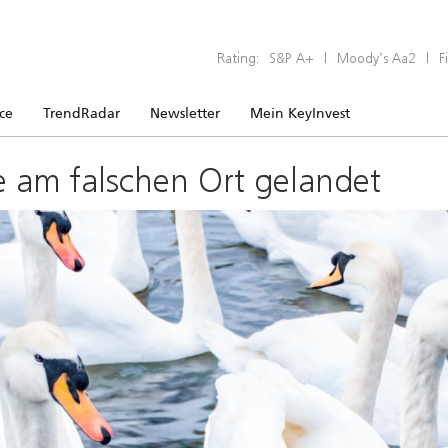
Rating:
S&P A+
|
Moody’s Aa2
|
F
ice
TrendRadar
Newsletter
Mein KeyInvest
e am falschen Ort gelandet