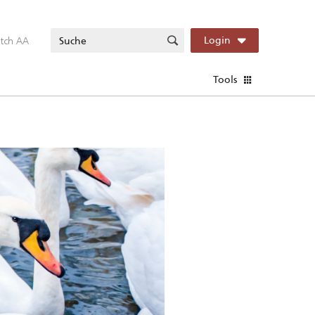
itch AA
Login
Tools