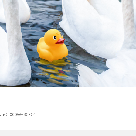
x/isin/DE000WA8CPC4