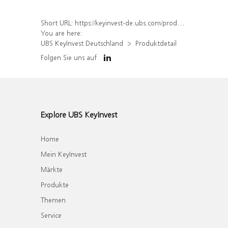
Short URL:
https://keyinvest-de.ubs.com/produkt/detail/index/isin/DE000WA8CLW1
You are here:
UBS KeyInvest Deutschland
Produktdetail
Folgen Sie uns auf
Explore UBS KeyInvest
Home
Mein KeyInvest
Märkte
Produkte
Themen
Service