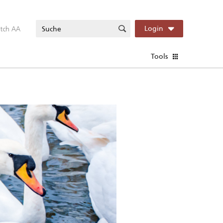
itch AA
Login
Tools