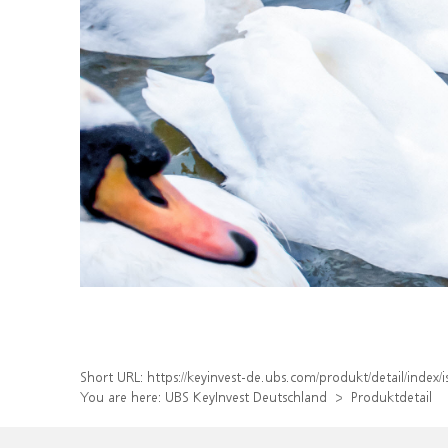
Short URL:
https://keyinvest-de.ubs.com/produkt/detail/inde
You are here:
UBS KeyInvest Deutschland
Produktdetail