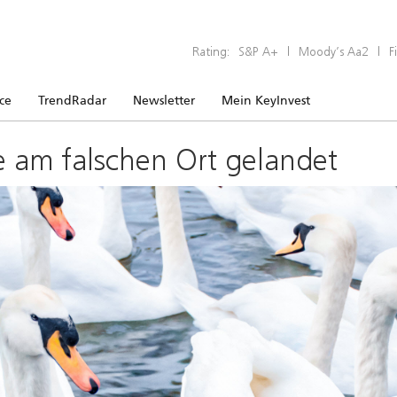
Rating:
S&P A+
|
Moody’s Aa2
|
F
ice
TrendRadar
Newsletter
Mein KeyInvest
e am falschen Ort gelandet