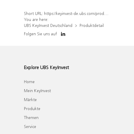
Short URL:
https://keyinvest-de.ubs.com/produkt/detail/index/isin/DE000WA8CGN0
You are here:
UBS KeyInvest Deutschland
Produktdetail
Folgen Sie uns auf
Explore UBS KeyInvest
Home
Mein KeyInvest
Märkte
Produkte
Themen
Service